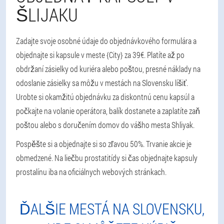
ŠLIJAKU
Zadajte svoje osobné údaje do objednávkového formulára a
objednajte si kapsule v meste {City} za 39€. Platíte až po
obdržaní zásielky od kuriéra alebo poštou, presné náklady na
odoslanie zásielky sa môžu v mestách na Slovensku líšiť.
Urobte si okamžitú objednávku za diskontnú cenu kapsúl a
počkajte na volanie operátora, balík dostanete a zaplatíte zaň
poštou alebo s doručením domov do vášho mesta Shliyak.
Pospěšte si a objednajte si so zľavou 50%. Trvanie akcie je
obmedzené. Na liečbu prostatitídy si čas objednajte kapsuly
prostalínu iba na oficiálnych webových stránkach.
ĎALŠIE MESTÁ NA SLOVENSKU,