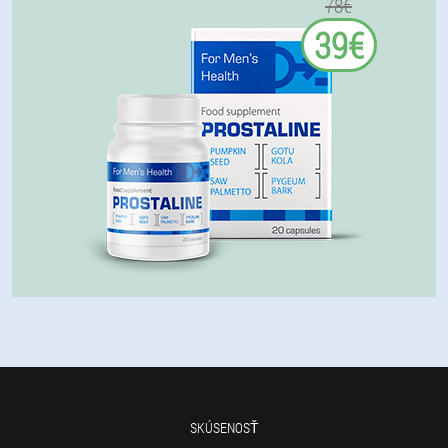
78€
39€
SKÚSENOSŤ