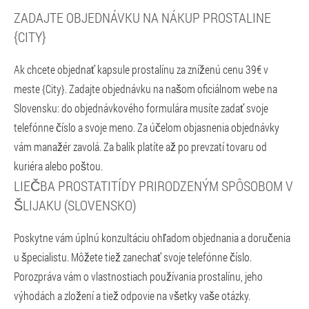
ZADAJTE OBJEDNÁVKU NA NÁKUP PROSTALINE
{CITY}
Ak chcete objednať kapsule prostalínu za zníženú cenu 39€ v
meste {City}. Zadajte objednávku na našom oficiálnom webe na
Slovensku: do objednávkového formulára musíte zadať svoje
telefónne číslo a svoje meno. Za účelom objasnenia objednávky
vám manažér zavolá. Za balík platíte až po prevzatí tovaru od
kuriéra alebo poštou.
LIEČBA PROSTATITÍDY PRIRODZENÝM SPÔSOBOM V
ŠLIJAKU (SLOVENSKO)
Poskytne vám úplnú konzultáciu ohľadom objednania a doručenia
u špecialistu. Môžete tiež zanechať svoje telefónne číslo.
Porozpráva vám o vlastnostiach používania prostalínu, jeho
výhodách a zložení a tiež odpovie na všetky vaše otázky.