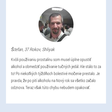
Štefan
, 37 Rokov,
Shliyak
Kvôli používaniu prostalínu som musel úplne opustiť
alkohol a obmedziť používanie tučných jedál. Ale stálo to za
to! Po niekoľkých týždňoch bolestivé močenie prestalo. Je
pravda, že po pití alkoholu na Nový rok sa všetko začalo
odznova. Teraz však túto chybu nebudem opakovať.