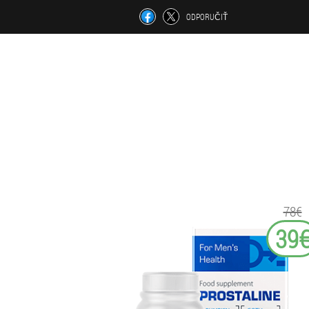
ODPORUČIŤ
78€
39