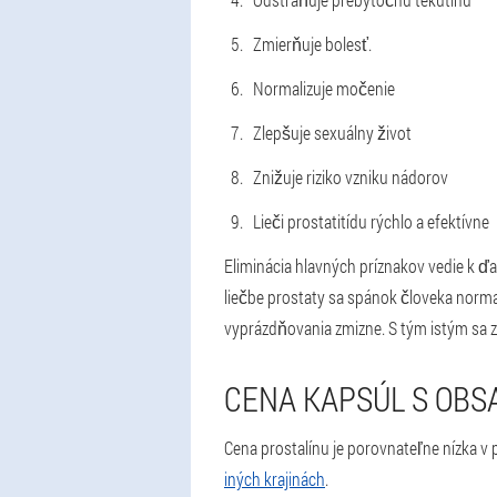
Zmierňuje bolesť.
Normalizuje močenie
Zlepšuje sexuálny život
Znižuje riziko vzniku nádorov
Lieči prostatitídu rýchlo a efektívne
Eliminácia hlavných príznakov vedie k ď
liečbe prostaty sa spánok človeka norma
vyprázdňovania zmizne. S tým istým sa z
CENA KAPSÚL S OBS
Cena prostalínu je porovnateľne nízka v
iných krajinách
.