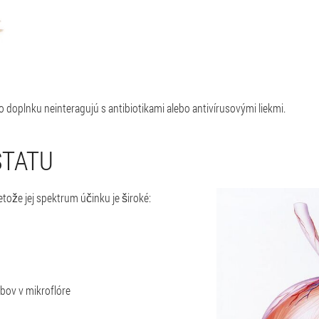
o doplnku neinteragujú s antibiotikami alebo antivírusovými liekmi.
STATU
tože jej spektrum účinku je široké:
bov v mikroflóre