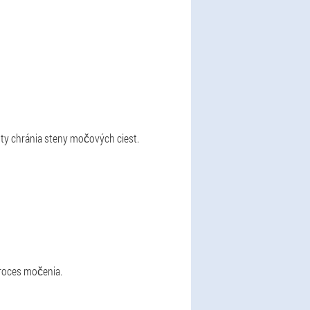
nty chránia steny močových ciest.
proces močenia.