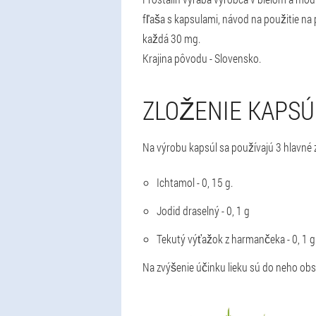
fľaša s kapsulami, návod na použitie na p
každá 30 mg.
Krajina pôvodu - Slovensko.
ZLOŽENIE KAPSÚ
Na výrobu kapsúl sa používajú 3 hlavné 
Ichtamol - 0, 15 g.
Jodid draselný - 0, 1 g
Tekutý výťažok z harmančeka - 0, 1 g
Na zvýšenie účinku lieku sú do neho obs