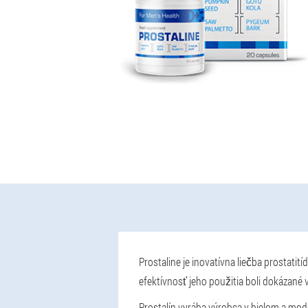
Prostaline je inovatívna liečba prostat
efektívnosť jeho použitia boli dokázané
Prostalín vyrába výrobca v bielom a mod