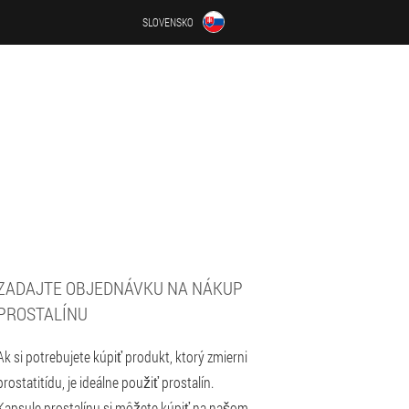
SLOVENSKO
ZADAJTE OBJEDNÁVKU NA NÁKUP
PROSTALÍNU
Ak si potrebujete kúpiť produkt, ktorý zmierni
prostatitídu, je ideálne použiť prostalín.
Kapsule prostalínu si môžete kúpiť na našom