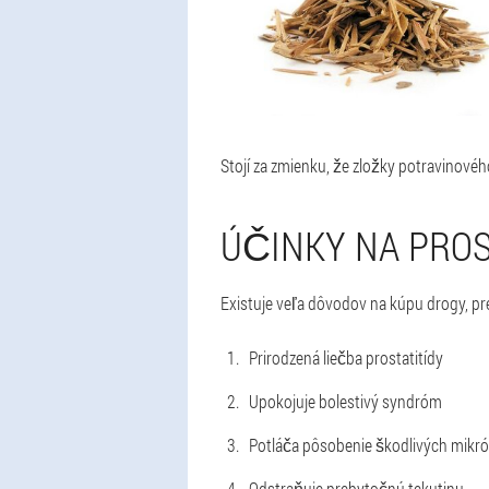
Stojí za zmienku, že zložky potravinovéh
ÚČINKY NA PRO
Existuje veľa dôvodov na kúpu drogy, pre
Prirodzená liečba prostatitídy
Upokojuje bolestivý syndróm
Potláča pôsobenie škodlivých mikró
Odstraňuje prebytočnú tekutinu