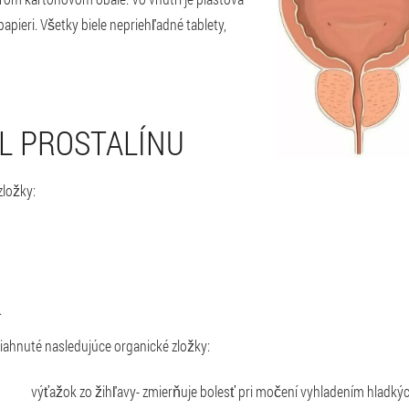
apieri. Všetky biele nepriehľadné tablety,
L PROSTALÍNU
zložky:
.
iahnuté nasledujúce organické zložky:
výťažok zo žihľavy
- zmierňuje bolesť pri močení vyhladením hladký