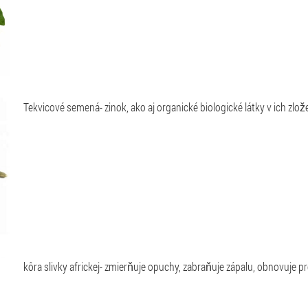
Tekvicové semená
- zinok, ako aj organické biologické látky v ich zl
kôra slivky africkej
- zmierňuje opuchy, zabraňuje zápalu, obnovuje p