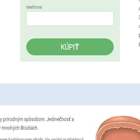
telefónne
KÚPIŤ
itídy prírodným spôsobom. Jedinečnosť a
 v mnohých štúdiách.
rom kartónovom obale. Vo vnútri je plastová