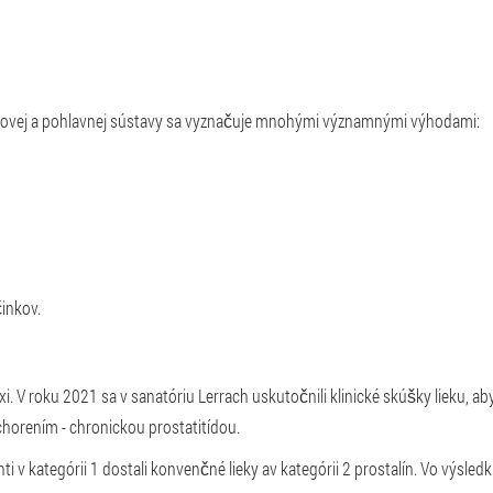
čovej a pohlavnej sústavy sa vyznačuje mnohými významnými výhodami:
inkov.
. V roku 2021 sa v sanatóriu Lerrach uskutočnili klinické skúšky lieku, aby 
chorením - chronickou prostatitídou.
nti v kategórii 1 dostali konvenčné lieky av kategórii 2 prostalín. Vo výsle